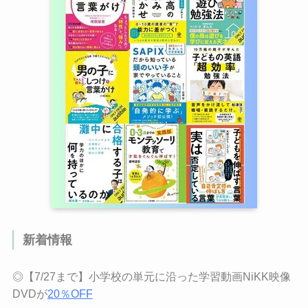
新着情報
◎【7/27まで】小学校の単元に沿った学習動画NiKK映像
DVDが
20％OFF