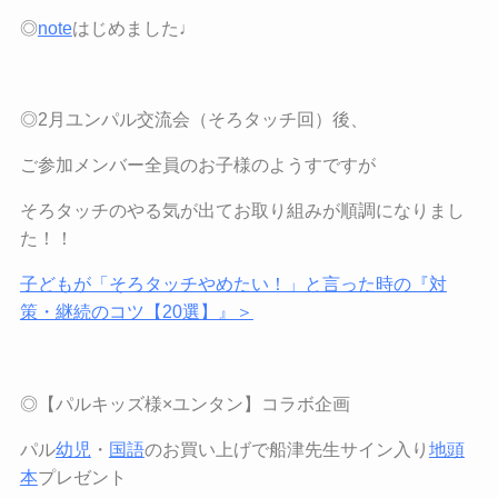
◎
note
はじめました♩
◎2月ユンパル交流会（そろタッチ回）後、
ご参加メンバー全員のお子様のようすですが
そろタッチのやる気が出てお取り組みが順調になりまし
た！！
子どもが「そろタッチやめたい！」と言った時の『対
策・継続のコツ【
20
選】』＞
◎【パルキッズ様
×
ユンタン】コラボ企画
パル
幼児
・
国語
のお買い上げで船津先生サイン入り
地頭
本
プレゼント