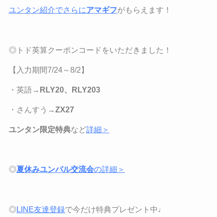
ユンタン紹介でさらに
アマギフ
がもらえます！
◎トド英算クーポンコードをいただきました！
【
入力期間7/24
～
8/2
】
・英語→
RLY20、RLY203
・さんすう→
ZX27
ユンタン限定特典
など
詳細＞
◎
夏休みユンパル交流会
の詳細＞
◎
LINE
友達登録
で今だけ特典プレゼント中♩