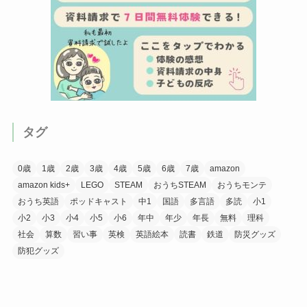
タグ
0歳
1歳
2歳
3歳
4歳
5歳
6歳
7歳
amazon
amazon kids+
LEGO
STEAM
おうちSTEAM
おうちモンテ
おうち英語
ポッドキャスト
中1
国語
多言語
多読
小1
小2
小3
小4
小5
小6
年中
年少
年長
無料
理科
社会
算数
習い事
英検
英語絵本
読書
鉄道
防災グッズ
防犯グッズ