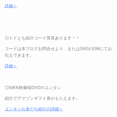
詳細＞
◎トドとも紹介コード英算あります＾＾
コードは本ブログお問合せより、または
SNS
の
DM
にてお
伝えできます。
詳細＞
◎NiKK
映像様
DVD
のユンタン
紹介でアマゾンギフト券がもらえます♩
ユンタンお友だち紹介の詳細＞