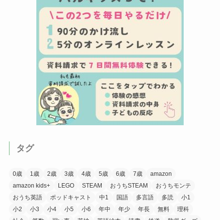
タグ
0歳
1歳
2歳
3歳
4歳
5歳
6歳
7歳
amazon
amazon kids+
LEGO
STEAM
おうちSTEAM
おうちモンテ
おうち英語
ポッドキャスト
中1
国語
多言語
多読
小1
小2
小3
小4
小5
小6
年中
年少
年長
無料
理科