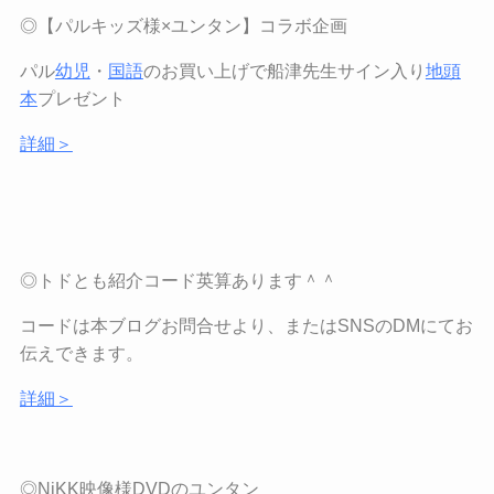
◎【パルキッズ様
×
ユンタン】コラボ企画
パル
幼児
・
国語
のお買い上げで船津先生サイン入り
地頭
本
プレゼント
詳細＞
◎トドとも紹介コード英算あります＾＾
コードは本ブログお問合せより、または
SNS
の
DM
にてお
伝えできます。
詳細＞
◎NiKK
映像様
DVD
のユンタン