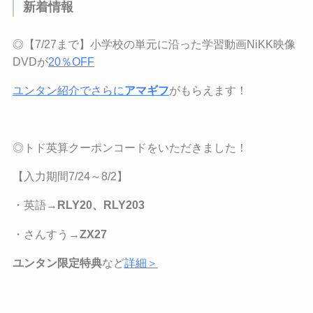
新着情報
◎【7/27まで】小学校の単元に沿った学習動画NiKK映像
DVDが
20％OFF
ユンタン紹介でさらに
アマギフ
がもらえます！
◎トド英算クーポンコードをいただきました！
【
入力期間7/24
～
8/2
】
・英語→
RLY20、RLY203
・さんすう→
ZX27
ユンタン限定特典
など
詳細＞