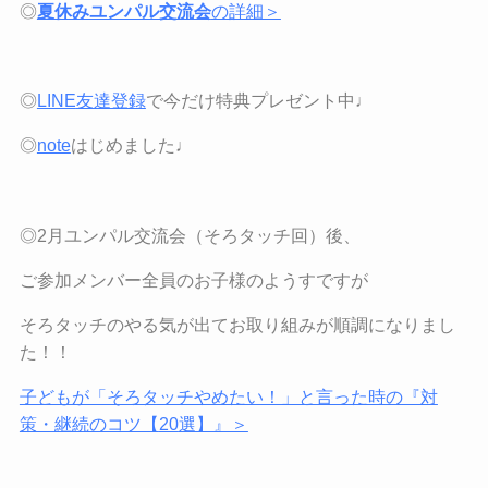
◎
夏休みユンパル交流会
の詳細＞
◎
LINE
友達登録
で今だけ特典プレゼント中♩
◎
note
はじめました♩
◎2月ユンパル交流会（そろタッチ回）後、
ご参加メンバー全員のお子様のようすですが
そろタッチのやる気が出てお取り組みが順調になりまし
た！！
子どもが「そろタッチやめたい！」と言った時の『対
策・継続のコツ【
20
選】』＞