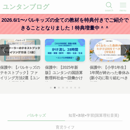
ユンタンブログ
search
menu
2026.6/1〜パルキッズの全ての教材を特典付きでご紹介で
きることとなりました！特典増量中＾＾
保護中: 【パルキッズの
保護中: 【2025年新
保護中: 【小学1年生】
テキストブック】ファ
版】ユンタンの国語算
1年間が終わった春休み
イリング方法2選【ユン
数理科社会〜語彙かけ
(新小2)に取り組むべき
タン会員限定】
流し♨️〜 28時間
学習〜おまけ：ユンタ
ン家の具体的な取り組
み＆ドリル紹介〜
パルキッズ
知育•体験•学習(国算理社音英)
育児ライフ