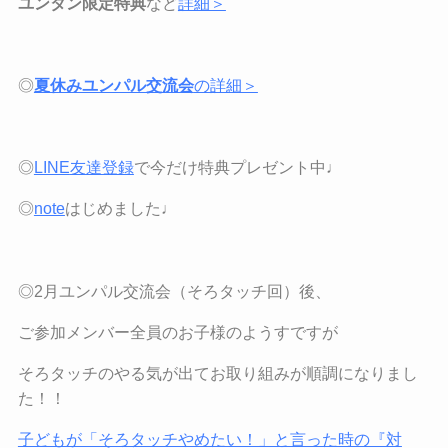
ユンタン限定特典
など
詳細＞
◎
夏休みユンパル交流会
の詳細＞
◎
LINE
友達登録
で今だけ特典プレゼント中♩
◎
note
はじめました♩
◎2月ユンパル交流会（そろタッチ回）後、
ご参加メンバー全員のお子様のようすですが
そろタッチのやる気が出てお取り組みが順調になりまし
た！！
子どもが「そろタッチやめたい！」と言った時の『対