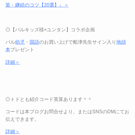
策・継続のコツ【
20
選】』＞
◎【パルキッズ様
×
ユンタン】コラボ企画
パル
幼児
・
国語
のお買い上げで船津先生サイン入り
地頭
本
プレゼント
詳細＞
◎トドとも紹介コード英算あります＾＾
コードは本ブログお問合せより、または
SNS
の
DM
にてお
伝えできます。
詳細＞