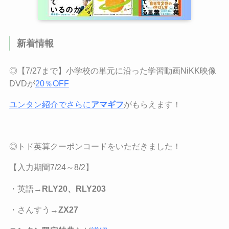
新着情報
◎【7/27まで】小学校の単元に沿った学習動画NiKK映像
DVDが
20％OFF
ユンタン紹介でさらに
アマギフ
がもらえます！
◎トド英算クーポンコードをいただきました！
【
入力期間7/24
～
8/2
】
・英語→
RLY20、RLY203
・さんすう→
ZX27