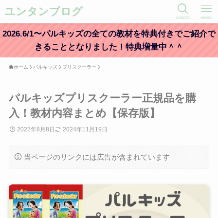
ユンタンブログ
search
menu
2026.6/1〜パルキッズの全ての教材を特典付きでご紹介で
きることとなりました！特典増量中＾＾
ホーム
パルキッズ
プリスクーラー
パルキッズプリスクーラー正規品を購
入！教材内容まとめ【保存版】
2022年8月8日
2024年11月19日
当ページのリンクには広告が含まれています