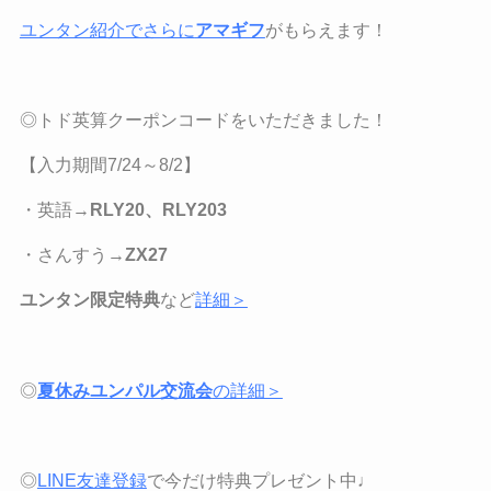
ユンタン紹介でさらに
アマギフ
がもらえます！
◎トド英算クーポンコードをいただきました！
【
入力期間7/24
～
8/2
】
・英語→
RLY20、RLY203
・さんすう→
ZX27
ユンタン限定特典
など
詳細＞
◎
夏休みユンパル交流会
の詳細＞
◎
LINE
友達登録
で今だけ特典プレゼント中♩