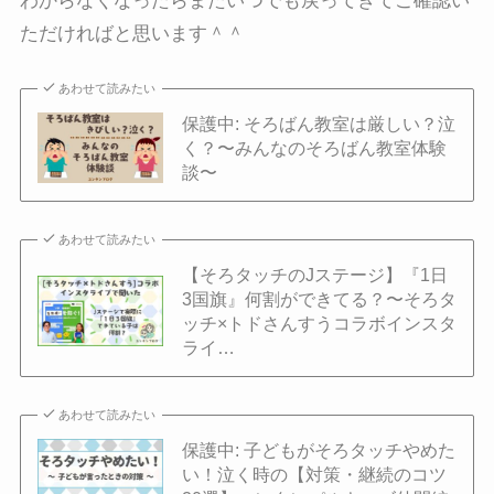
わからなくなったらまたいつでも戻ってきてご確認い
ただければと思います＾＾
あわせて読みたい
保護中: そろばん教室は厳しい？泣
く？〜みんなのそろばん教室体験
談〜
あわせて読みたい
【そろタッチのJステージ】『1日
3国旗』何割ができてる？〜そろタ
ッチ×トドさんすうコラボインスタ
ライ…
あわせて読みたい
保護中: 子どもがそろタッチやめた
い！泣く時の【対策・継続のコツ