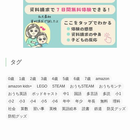
タグ
0歳
1歳
2歳
3歳
4歳
5歳
6歳
7歳
amazon
amazon kids+
LEGO
STEAM
おうちSTEAM
おうちモンテ
おうち英語
ポッドキャスト
中1
国語
多言語
多読
小1
小2
小3
小4
小5
小6
年中
年少
年長
無料
理科
社会
算数
習い事
英検
英語絵本
読書
鉄道
防災グッズ
防犯グッズ