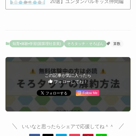
20選】ユンタンパルキッズ仲間編
知育•体験•学習(国算理社音英)
そろタッチ・そろばん
算数
この記事が気に入ったら
フォローしてね！
Follow Me
いいなと思ったらシェアで応援してね＾＾