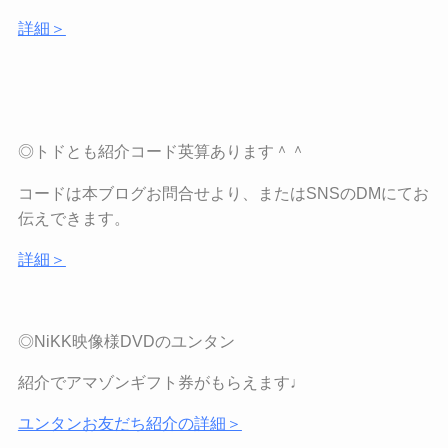
詳細＞
◎トドとも紹介コード英算あります＾＾
コードは本ブログお問合せより、または
SNS
の
DM
にてお
伝えできます。
詳細＞
◎NiKK
映像様
DVD
のユンタン
紹介でアマゾンギフト券がもらえます♩
ユンタンお友だち紹介の詳細＞