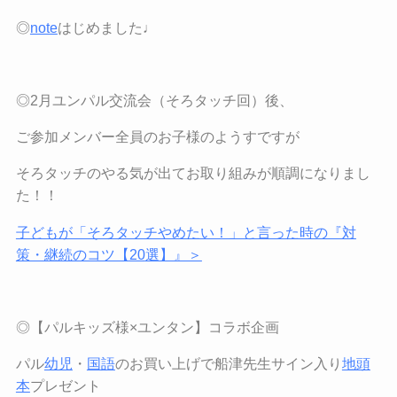
◎
note
はじめました♩
◎2月ユンパル交流会（そろタッチ回）後、
ご参加メンバー全員のお子様のようすですが
そろタッチのやる気が出てお取り組みが順調になりまし
た！！
子どもが「そろタッチやめたい！」と言った時の『対
策・継続のコツ【
20
選】』＞
◎【パルキッズ様
×
ユンタン】コラボ企画
パル
幼児
・
国語
のお買い上げで船津先生サイン入り
地頭
本
プレゼント