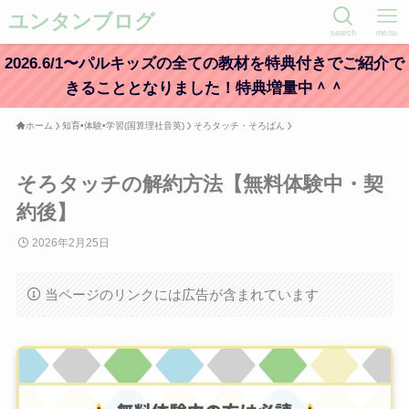
ユンタンブログ
search
menu
2026.6/1〜パルキッズの全ての教材を特典付きでご紹介で
きることとなりました！特典増量中＾＾
ホーム
知育•体験•学習(国算理社音英)
そろタッチ・そろばん
そろタッチの解約方法【無料体験中・契
約後】
2026年2月25日
当ページのリンクには広告が含まれています