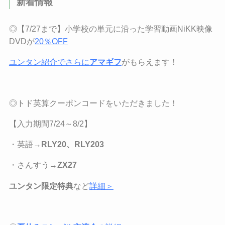
新着情報
◎【7/27まで】小学校の単元に沿った学習動画NiKK映像
DVDが
20％OFF
ユンタン紹介でさらに
アマギフ
がもらえます！
◎トド英算クーポンコードをいただきました！
【
入力期間7/24
～
8/2
】
・英語→
RLY20、RLY203
・さんすう→
ZX27
ユンタン限定特典
など
詳細＞