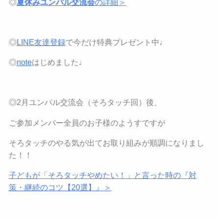
◎
夏休みユンパル交流会
の詳細＞
◎
LINE
友達登録
で今だけ特典プレゼント中♩
◎
note
はじめました♩
◎2月ユンパル交流会（そろタッチ回）後、
ご参加メンバー全員のお子様のようすですが
そろタッチのやる気が出てお取り組みが順調になりまし
た！！
子どもが「そろタッチやめたい！」と言った時の『対
策・継続のコツ【
20
選】』＞