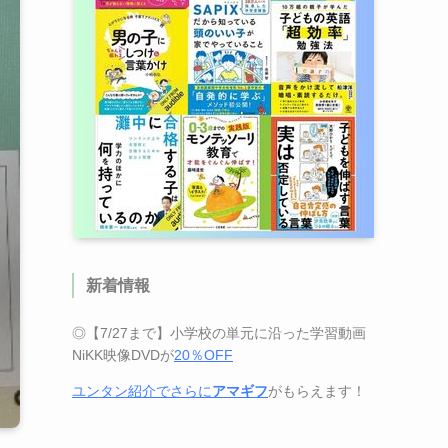
新着情報
◎【7/27まで】小学校の単元に沿った学習動画
NiKK映像DVDが
20％OFF
ユンタン紹介でさらに
アマギフ
がもらえます！