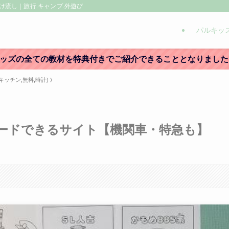
け流し｜旅行.キャンプ.外遊び
パルキッ
〜パルキッズの全ての教材を特典付きでご紹介できることとなりまし
ッチン,無料,時計)
ードできるサイト【機関車・特急も】