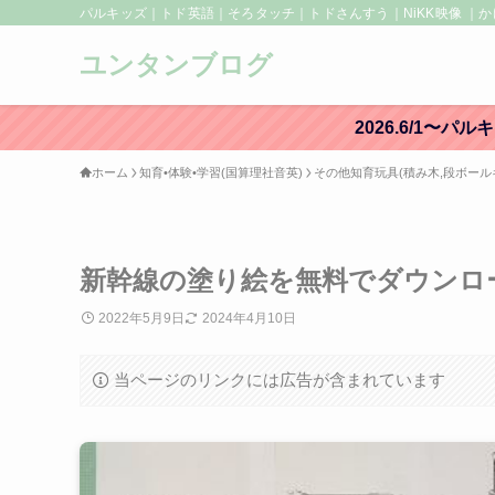
パルキッズ｜トド英語｜そろタッチ｜トドさんすう｜NiKK映像 ｜か
ユンタンブログ
2026.6/1
ホーム
知育•体験•学習(国算理社音英)
その他知育玩具(積み木,段ボールキ
新幹線の塗り絵を無料でダウンロ
2022年5月9日
2024年4月10日
当ページのリンクには広告が含まれています