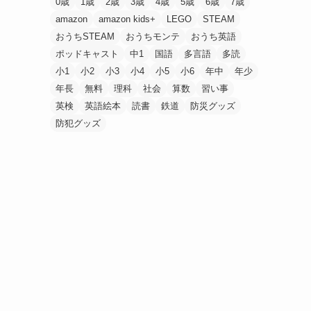
0歳
1歳
2歳
3歳
4歳
5歳
6歳
7歳
amazon
amazon kids+
LEGO
STEAM
おうちSTEAM
おうちモンテ
おうち英語
ポッドキャスト
中1
国語
多言語
多読
小1
小2
小3
小4
小5
小6
年中
年少
年長
無料
理科
社会
算数
習い事
英検
英語絵本
読書
鉄道
防災グッズ
防犯グッズ