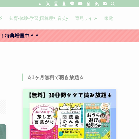
ズ
知育•体験•学習(国算理社音英)
育児ライフ
家電
た！特典増量中＾＾
☆1ヶ月無料で聴き放題☆