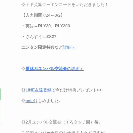
◎トド英算クーポンコードをいただきました！
【
入力期間7/24
～
8/2
】
・英語→
RLY20、RLY203
・さんすう→
ZX27
ユンタン限定特典
など
詳細＞
◎
夏休みユンパル交流会
の詳細＞
◎
LINE
友達登録
で今だけ特典プレゼント中♩
◎
note
はじめました♩
◎2月ユンパル交流会（そろタッチ回）後、
ご参加メンバー全員のお子様のようすですが