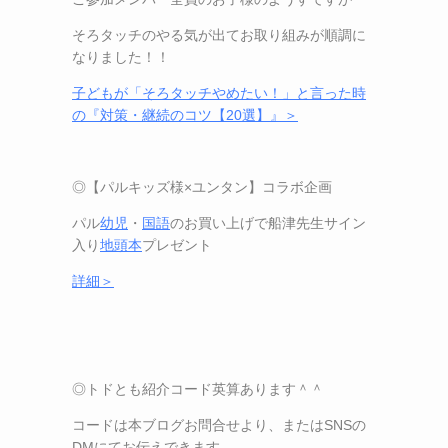
そろタッチのやる気が出てお取り組みが順調に
なりました！！
子どもが「そろタッチやめたい！」と言った時
の『対策・継続のコツ【
20
選】』＞
◎【パルキッズ様
×
ユンタン】コラボ企画
パル
幼児
・
国語
のお買い上げで船津先生サイン
入り
地頭本
プレゼント
詳細＞
◎トドとも紹介コード英算あります＾＾
コードは本ブログお問合せより、または
SNS
の
DM
にてお伝えできます。