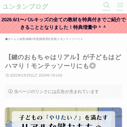
ユンタンブログ
search
menu
2026.6/1〜パルキッズの全ての教材を特典付きでご紹介で
きることとなりました！特典増量中＾＾
ホーム
知育•体験•学習(国算理社音英)
モンテッソーリ
【鍵のおもちゃはリアル】が子どもはど
ハマり！モンテッソーリにも◎
2022年3月25日
2026年7月14日
当ページのリンクには広告が含まれています